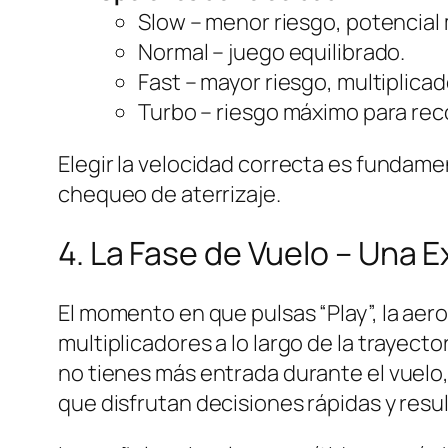
Slow – menor riesgo, potencial
Normal – juego equilibrado.
Fast – mayor riesgo, multiplica
Turbo – riesgo máximo para r
Elegir la velocidad correcta es fundam
chequeo de aterrizaje.
4. La Fase de Vuelo – Una 
El momento en que pulsas “Play”, la aer
multiplicadores a lo largo de la trayec
no tienes más entrada durante el vuelo
que disfrutan decisiones rápidas y resu