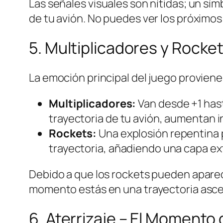
Las señales visuales son nítidas; un sím
de tu avión. No puedes ver los próximo
5. Multiplicadores y Rocke
La emoción principal del juego provien
Multiplicadores:
Van desde +1 hasta
trayectoria de tu avión, aumentan 
Rockets:
Una explosión repentina pu
trayectoria, añadiendo una capa ex
Debido a que los rockets pueden apare
momento estás en una trayectoria ascend
6. Aterrizaje – El Momento