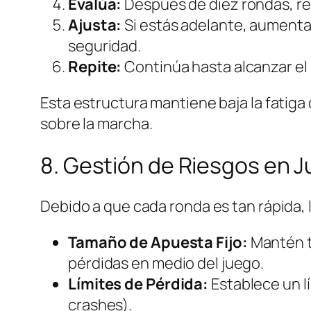
Evalúa:
Después de diez rondas, re
Ajusta:
Si estás adelante, aumenta 
seguridad.
Repite:
Continúa hasta alcanzar el 
Esta estructura mantiene baja la fatiga
sobre la marcha.
8. Gestión de Riesgos en 
Debido a que cada ronda es tan rápida, 
Tamaño de Apuesta Fijo:
Mantén tu
pérdidas en medio del juego.
Límites de Pérdida:
Establece un l
crashes).