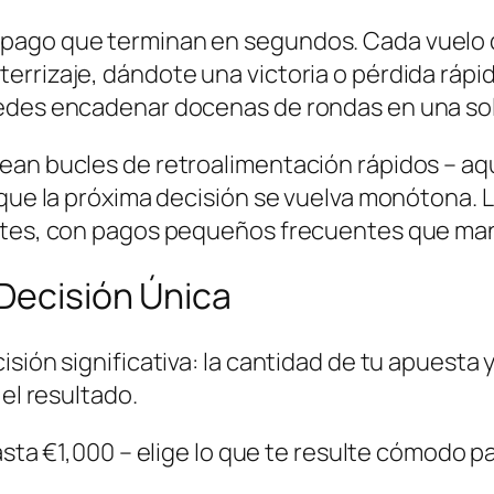
mpago que terminan en segundos. Cada vuelo 
errizaje, dándote una victoria o pérdida rápi
uedes encadenar docenas de rondas en una sol
ean bucles de retroalimentación rápidos – aqu
 que la próxima decisión se vuelva monótona. L
ntes, con pagos pequeños frecuentes que mant
 Decisión Única
sión significativa: la cantidad de tu apuesta 
 el resultado.
sta €1,000 – elige lo que te resulte cómodo pa