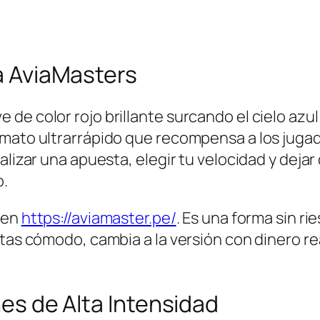
ra AviaMasters
de color rojo brillante surcando el cielo azu
rmato ultrarrápido que recompensa a los juga
alizar una apuesta, elegir tu velocidad y deja
o.
 en
https://aviamaster.pe/
. Es una forma sin ri
ntas cómodo, cambia a la versión con dinero r
nes de Alta Intensidad