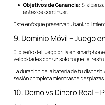
Objetivos de Ganancia:
Si alcanza
antes de continuar.
Este enfoque preserva tu bankroll mient
9. Dominio Móvil – Juego 
El diseño del juego brilla en smartphone
velocidades con un solo toque; el resto
La duración de la batería de tu disposi
sesión completa mientras te desplazas o
10. Demo vs Dinero Real – 