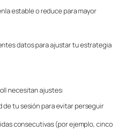
enla estable o reduce para mayor
entes datos para ajustar tu estrategia
oll necesitan ajustes:
de tu sesión para evitar perseguir
idas consecutivas (por ejemplo, cinco