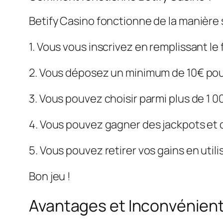
Betify Casino fonctionne de la manière 
1. Vous vous inscrivez en remplissant le 
2. Vous déposez un minimum de 10€ pou
3. Vous pouvez choisir parmi plus de 1 00
4. Vous pouvez gagner des jackpots et
5. Vous pouvez retirer vos gains en uti
Bon jeu !
Avantages et Inconvénien