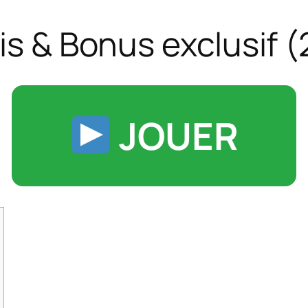
vis & Bonus exclusif 
JOUER