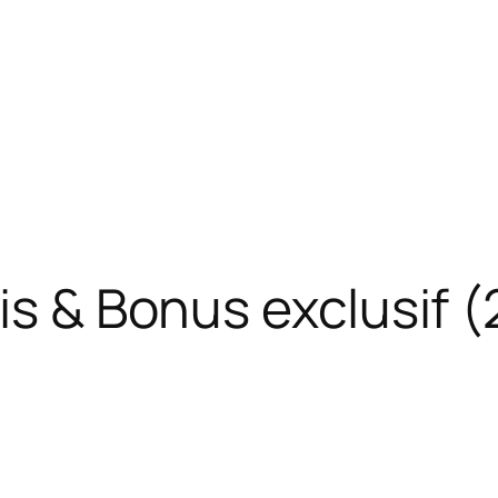
vis & Bonus exclusif 