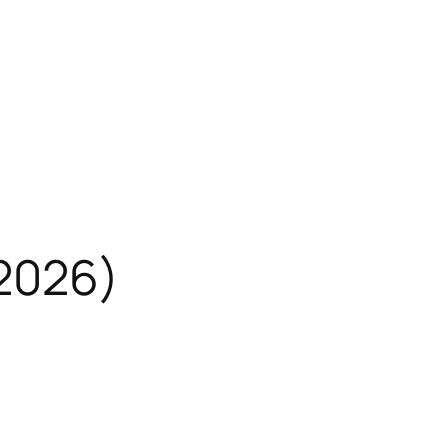
(2026)