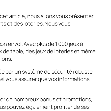
cet article, nous allons vous présenter
rts et des loteries. Nous vous
on envol. Avec plus de 1 000 jeux à
ux de table, des jeux de loteries et même
ions.
gée par un système de sécurité robuste
nsi vous assurer que vos informations
cier de nombreux bonus et promotions,
ous pouvez également profiter de ses