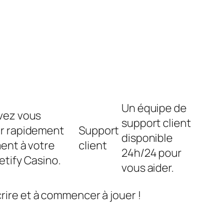
Un équipe de
vez vous
support client
r rapidement
Support
disponible
ment à votre
client
24h/24 pour
tify Casino.
vous aider.
crire et à commencer à jouer !