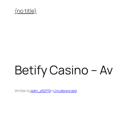
Skip
(no title)
to
content
Betify Casino – A
Written by
adm_e52f19
in
Uncategorized