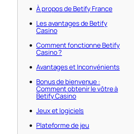
À propos de Betify France
Les avantages de Betify
Casino
Comment fonctionne Betify
Casino ?
Avantages et Inconvénients
Bonus de bienvenue :
Comment obtenir le vôtre à
Betify Casino
Jeux et logiciels
Plateforme de jeu