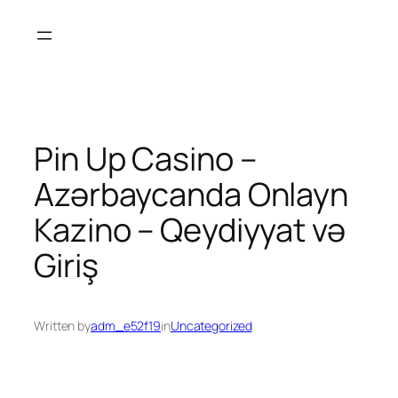
Skip
to
content
Pin Up Casino –
Azərbaycanda Onlayn
Kazino – Qeydiyyat və
Giriş
Written by
adm_e52f19
in
Uncategorized