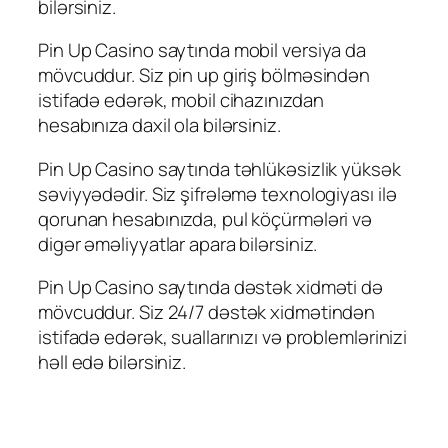
bilərsiniz.
Pin Up Casino saytında mobil versiya da
mövcuddur. Siz pin up giriş bölməsindən
istifadə edərək, mobil cihazınızdan
hesabınıza daxil ola bilərsiniz.
Pin Up Casino saytında təhlükəsizlik yüksək
səviyyədədir. Siz şifrələmə texnologiyası ilə
qorunan hesabınızda, pul köçürmələri və
digər əməliyyatlar apara bilərsiniz.
Pin Up Casino saytında dəstək xidməti də
mövcuddur. Siz 24/7 dəstək xidmətindən
istifadə edərək, suallarınızı və problemlərinizi
həll edə bilərsiniz.