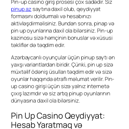
Pin-up casino giriş prosesi çox sadədir. Siz
pinup az
saytına daxil olub, qeydiyyat
formasını doldurmalı və hesabınızı
aktivləşdirməlisiniz. Bundan sonra, pinap və
pin up oyunlarına daxil ola bilərsiniz. Pin-up
kazinosu sizə həmçinin bonuslar və xüsusi
təkliflər də təqdim edir.
Azərbaycanlı oyunçular üçün pinup saytı ən
yaxşı variantlardan biridir. Çünki, pin up sizə
müxtəlif ödəniş üsulları təqdim edir və sizə
oyunlar haqqında ətraflı məlumat verilir. Pin-
up casino girişi üçün sizə yalnız internetə
çıxış lazımdır və siz artıq pinup oyunlarının
dünyasına daxil ola bilərsiniz.
Pin Up Casino Qeydiyyat:
Hesab Yaratmaq və