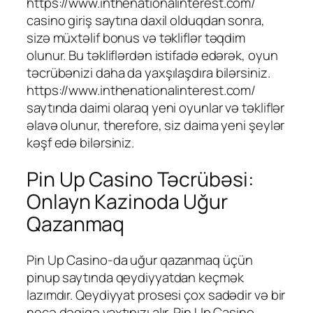
https://www.inthenationalinterest.com/
casino giriş saytına daxil olduqdan sonra,
sizə müxtəlif bonus və təkliflər təqdim
olunur. Bu təkliflərdən istifadə edərək, oyun
təcrübənizi daha da yaxşılaşdıra bilərsiniz.
https://www.inthenationalinterest.com/
saytında daimi olaraq yeni oyunlar və təkliflər
əlavə olunur, therefore, siz daima yeni şeylər
kəşf edə bilərsiniz.
Pin Up Casino Təcrübəsi:
Onlayn Kazinoda Uğur
Qazanmaq
Pin Up Casino-da uğur qazanmaq üçün
pinup saytında qeydiyyatdan keçmək
lazımdır. Qeydiyyat prosesi çox sadədir və bir
neçə dəqiqə vaxtınızı alır. Pin Up Casino