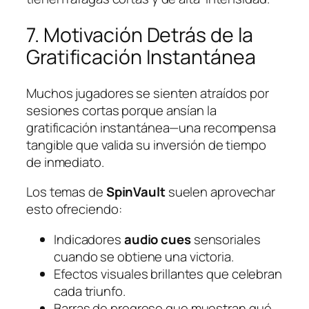
7. Motivación Detrás de la
Gratificación Instantánea
Muchos jugadores se sienten atraídos por
sesiones cortas porque ansían la
gratificación instantánea—una recompensa
tangible que valida su inversión de tiempo
de inmediato.
Los temas de
SpinVault
suelen aprovechar
esto ofreciendo:
Indicadores
audio cues
sensoriales
cuando se obtiene una victoria.
Efectos visuales brillantes que celebran
cada triunfo.
Barras de progreso que muestran qué