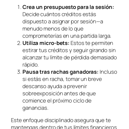
Crea un presupuesto para la sesión:
Decide cuántos créditos estás
dispuesto a asignar por sesión—a
menudo menos de lo que
comprometerías en una partida larga.
Utiliza
micro‑bets
:
Estos te permiten
estirar tus créditos y seguir girando sin
alcanzar tu límite de pérdida demasiado
rápido.
Pausa tras rachas ganadoras:
Incluso
si estás en racha, tomar un breve
descanso ayuda a prevenir
sobreexposición antes de que
comience el próximo ciclo de
ganancias.
Este enfoque disciplinado asegura que te
mantengas dentro de tus límites financieros