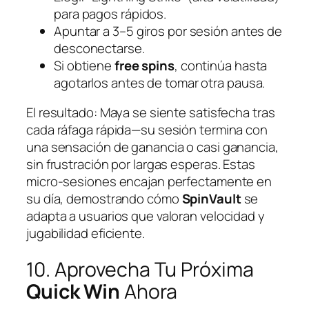
para pagos rápidos.
Apuntar a 3–5 giros por sesión antes de
desconectarse.
Si obtiene
free spins
, continúa hasta
agotarlos antes de tomar otra pausa.
El resultado: Maya se siente satisfecha tras
cada ráfaga rápida—su sesión termina con
una sensación de ganancia o casi ganancia,
sin frustración por largas esperas. Estas
micro‑sesiones encajan perfectamente en
su día, demostrando cómo
SpinVault
se
adapta a usuarios que valoran velocidad y
jugabilidad eficiente.
10. Aprovecha Tu Próxima
Quick Win
Ahora