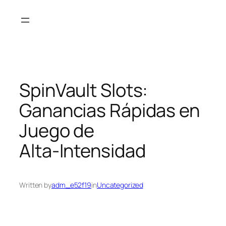
Skip
to
content
SpinVault Slots:
Ganancias Rápidas en
Juego de
Alta‑Intensidad
Written by
adm_e52f19
in
Uncategorized