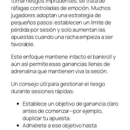
tomar riesgos imprudentes; se trata de
ráfagas controladas de emoción. Muchos
jugadores adoptan una estrategia de
pequeños pasos: establecen un límite de
pérdida por sesión y solo aumentan las
apuestas cuando una racha empieza a ser
favorable.
Este enfoque mantiene intacto el bankroll y
aún así permite esas ganancias llenas de
adrenalina que mantienen viva la sesión.
Un consejo útil para gestionar el riesgo
durante sesiones rápidas:
Establece un objetivo de ganancia claro
antes de comenzar—por ejemplo,
duplicar tu apuesta.
Adhiérete a ese objetivo hasta