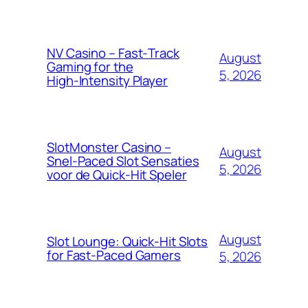
NV Casino – Fast‑Track
August
Gaming for the
5, 2026
High‑Intensity Player
SlotMonster Casino –
August
Snel‑Paced Slot Sensaties
5, 2026
voor de Quick‑Hit Speler
August
Slot Lounge: Quick‑Hit Slots
for Fast‑Paced Gamers
5, 2026