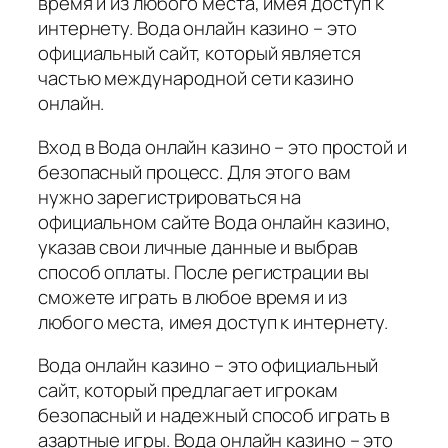
время и из любого места, имея доступ к
интернету. Вода онлайн казино – это
официальный сайт, который является
частью международной сети казино
онлайн.
Вход в Вода онлайн казино – это простой и
безопасный процесс. Для этого вам
нужно зарегистрироваться на
официальном сайте Вода онлайн казино,
указав свои личные данные и выбрав
способ оплаты. После регистрации вы
сможете играть в любое время и из
любого места, имея доступ к интернету.
Вода онлайн казино – это официальный
сайт, который предлагает игрокам
безопасный и надежный способ играть в
азартные игры. Вода онлайн казино – это