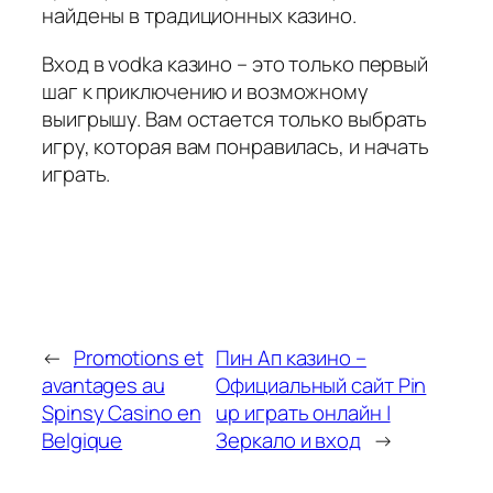
найдены в традиционных казино.
Вход в vodka казино – это только первый
шаг к приключению и возможному
выигрышу. Вам остается только выбрать
игру, которая вам понравилась, и начать
играть.
←
Promotions et
Пин Ап казино –
avantages au
Официальный сайт Pin
Spinsy Casino en
up играть онлайн |
Belgique
Зеркало и вход
→