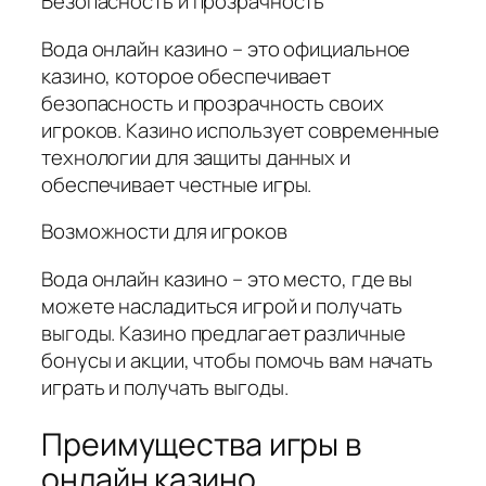
Безопасность и прозрачность
Вода онлайн казино – это официальное
казино, которое обеспечивает
безопасность и прозрачность своих
игроков. Казино использует современные
технологии для защиты данных и
обеспечивает честные игры.
Возможности для игроков
Вода онлайн казино – это место, где вы
можете насладиться игрой и получать
выгоды. Казино предлагает различные
бонусы и акции, чтобы помочь вам начать
играть и получать выгоды.
Преимущества игры в
онлайн казино