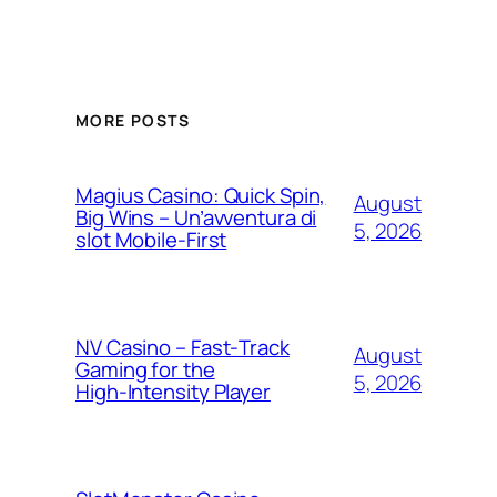
MORE POSTS
Magius Casino: Quick Spin,
August
Big Wins – Un’avventura di
5, 2026
slot Mobile‑First
NV Casino – Fast‑Track
August
Gaming for the
5, 2026
High‑Intensity Player