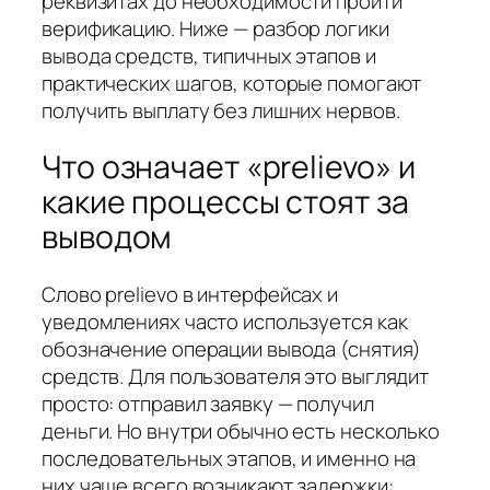
реквизитах до необходимости пройти
верификацию. Ниже — разбор логики
вывода средств, типичных этапов и
практических шагов, которые помогают
получить выплату без лишних нервов.
Что означает «prelievo» и
какие процессы стоят за
выводом
Слово
prelievo
в интерфейсах и
уведомлениях часто используется как
обозначение операции вывода (снятия)
средств. Для пользователя это выглядит
просто: отправил заявку — получил
деньги. Но внутри обычно есть несколько
последовательных этапов, и именно на
них чаще всего возникают задержки: