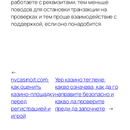
работаете с реквизитами, тем меньше
поводов для остановки транзакции на
проверках и тем проще взаимодействие с
поддержкой, если оно понадобится.
←
nvcasinoit.com:
Yep казино теглене:
как оценить
какво означава, как да го
казино-площадку
направите безопасно и
перед
какво да проверите
регистрацией и
преди да започнете
→
игрой