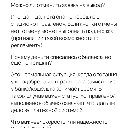
Можно ли отменить заявку на вывод?
Иногда — да, пока она не перешла в
стадию «отправлено». Если кнопки отмены
нет, отмену может выполнить поддержка
(при наличии такой возможности по
регламенту).
Почему деньги списались с баланса, но
еще не пришли?
Это нормальная ситуация, когда операция
уже одобрена и отправлена, а зачисление
у банка/кошелька занимает время. В
таком случае важен статус: «отправлено/
выполнено» обычно означает, что дальше
дело за платежной системой.
Что важнее: скорость или надежность
метода вывода?