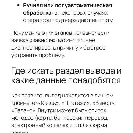
Ручная или полуавтоматическая
обработка
: в некоторых случаях
операторы подтверждают выплату.
Понимание этих этапов полезно: если
заявка «зависла», можно точнее
диагностировать причину и быстрее
устранить проблему.
Где искать раздел вывода и
какие данные понадобятся
Как правило, вывод находится в личном
кабинете: «Касса», «Платежи», «Вывод»,
«Баланс». Внутри может быть список
методов (карта, банковский перевод,
электронный кошелек и т. п.) и форма
заявки.