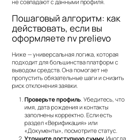
не совпадают с данными профиля.
Пошаговый алгоритм: как
действовать, если вы
оформляете nv prelievo
Ниже — универсальная логика, которая
подходит для большинства платформ с
выводом средств. Она помогает не
пропустить обязательные шаги и снизить
риск отклонения заявки.
Проверьте профиль
. Убедитесь, что
имя, дата рождения и контакты
заполнены корректно. Если есть
раздел «Верификация» или
«Документы», посмотрите статус.
Уточните доступную сумму
. Иногда