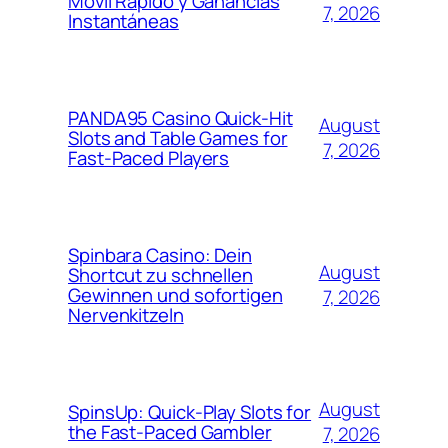
Móvil Rápido y Ganancias
7, 2026
Instantáneas
PANDA95 Casino Quick‑Hit
August
Slots and Table Games for
7, 2026
Fast‑Paced Players
Spinbara Casino: Dein
August
Shortcut zu schnellen
Gewinnen und sofortigen
7, 2026
Nervenkitzeln
August
SpinsUp: Quick‑Play Slots for
the Fast‑Paced Gambler
7, 2026