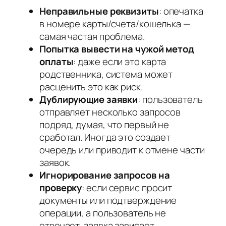
Неправильные реквизиты
: опечатка
в номере карты/счета/кошелька —
самая частая проблема.
Попытка вывести на чужой метод
оплаты
: даже если это карта
родственника, система может
расценить это как риск.
Дублирующие заявки
: пользователь
отправляет несколько запросов
подряд, думая, что первый не
сработал. Иногда это создает
очередь или приводит к отмене части
заявок.
Игнорирование запросов на
проверку
: если сервис просит
документы или подтверждение
операции, а пользователь не
отвечает, заявка зависает.