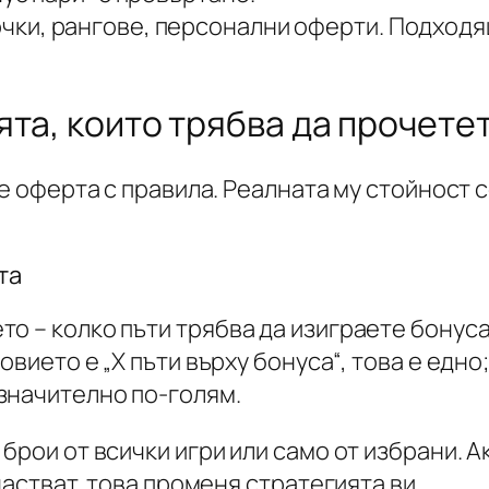
очки, рангове, персонални оферти. Подходящ
ията, които трябва да прочете
 е оферта с правила. Реалната му стойност 
та
о – колко пъти трябва да изиграете бонуса 
вието е „X пъти върху бонуса“, това е едно; 
значително по-голям.
брои от всички игри или само от избрани. Ак
частват, това променя стратегията ви.