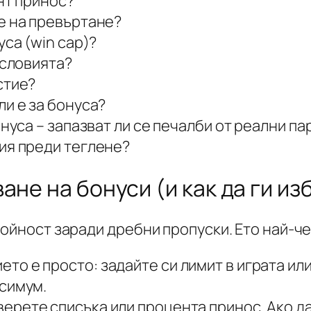
ент принос?
е на превъртане?
уса (win cap)?
условията?
стие?
и е за бонуса?
нуса – запазват ли се печалби от реални па
ия преди теглене?
ане на бонуси (и как да ги из
тойност заради дребни пропуски. Ето най-ч
то е просто: задайте си лимит в играта или
симум.
верете списъка или процента принос. Ако да