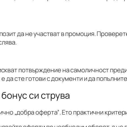
озит да не участват в промоция. Проверете
слява.
скват потвърждение на самоличност преди 
 е да сте готови с документи и да попълнит
 бонус си струва
ично „добра оферта“. Ето практични критер
явайте оферти по необходим оборот, а не п