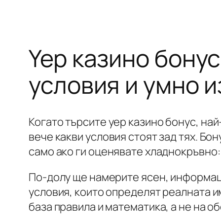
Yep казино бонус
условия и умно 
Когато търсите
yep казино бонус
, на
вече какви условия стоят зад тях. Бо
само ако ги оценявате хладнокръвно: 
По-долу ще намерите ясен, информац
условия, които определят реалната им
база правила и математика, а не на о