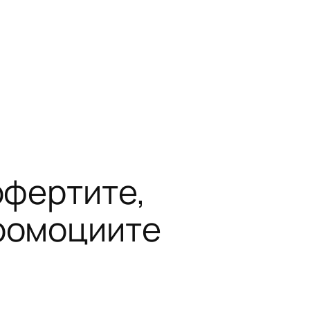
офертите,
промоциите