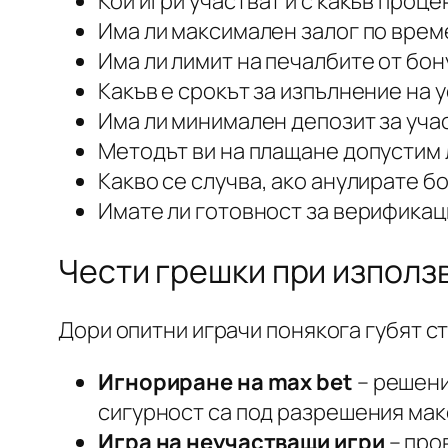
Кои игри участват и с какъв проц
Има ли максимален залог по врем
Има ли лимит на печалбите от бон
Какъв е срокът за изпълнение на 
Има ли минимален депозит за уча
Методът ви на плащане допустим л
Какво се случва, ако анулирате бо
Имате ли готовност за верификац
Чести грешки при използв
Дори опитни играчи понякога губят с
Игнориране на max bet
– решение
сигурност са под разрешения мак
Игра на неучастващи игри
– про