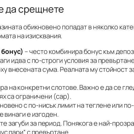
е да срещнете
зината обикновено попадат в няколко катег
рмата на изисквания.
 бонус)
– често комбинира бонус към депоз
аги идва с по-строги условия за превъртане
ху внесената сума. Реалната му стойност за
гра на конкретни слотове. Важно е да се гл
ях са ограничени (cap).
кновено с по-нисък лимит на теглене или п
е винаги е изгоден.
те загуби за период. Понякога е най-прозр
нус пари“ с превъртане.