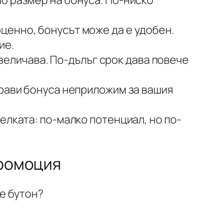
ценно, бонусът може да е удобен.
ие.
увеличава. По-дълъг срок дава повече
прави бонуса неприложим за вашия
елката: по-малко потенциал, но по-
промоция
е бутон?