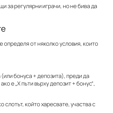
и за регулярни играчи, но не бива да
те
се определя от няколко условия, които
(или бонуса + депозита), преди да
ако е „X пъти върху депозит + бонус“,
о слотът, който харесвате, участва с