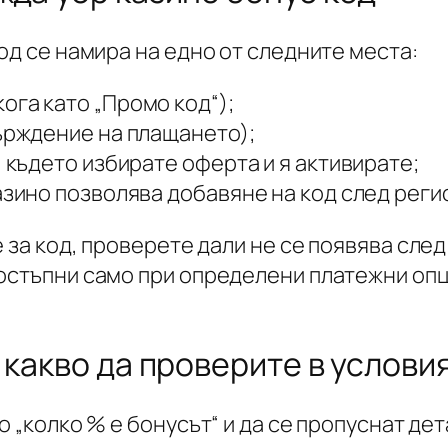
од се намира на едно от следните места:
ога като „Промо код“);
върждение на плащането);
, където избирате оферта и я активирате;
азино позволява добавяне на код след реги
 за код, проверете дали не се появява сле
остъпни само при определени платежни опц
 какво да проверите в услови
о „колко % е бонусът“ и да се пропуснат де