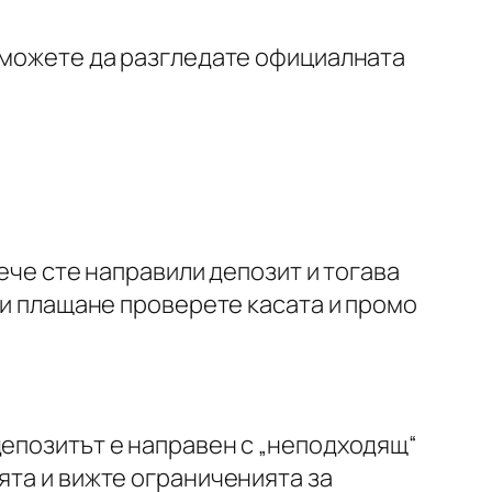
, можете да разгледате официалната
ече сте направили депозит и тогава
ди плащане проверете касата и промо
депозитът е направен с „неподходящ“
ята и вижте ограниченията за