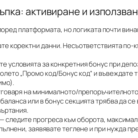
ъпка: активиране и използван
оред платформата, но логиката почти винаг
те коректни данни. Несъответствията по-к
е условията за конкретния бонус при депо
олето „Промо код/Бонус код“ и въвеждате 
имо).
тговаря на минималното/препоръчителното 
 баланса или в бонус секцията трябва да с
въртания.
— следите прогреса към оборота, максималн
зпълнени, заявявате теглене и при нужда п