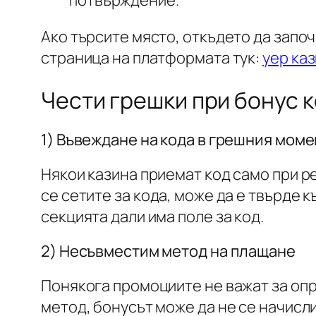
потвърждение.
Ако търсите място, откъдето да запо
страница на платформата тук:
yep ка
Чести грешки при бонус к
1) Въвеждане на кода в грешния моме
Някои казина приемат код само при ре
се сетите за кода, може да е твърде
секцията дали има поле за код.
2) Несъвместим метод на плащане
Понякога промоциите не важат за опр
метод, бонусът може да не се начисл