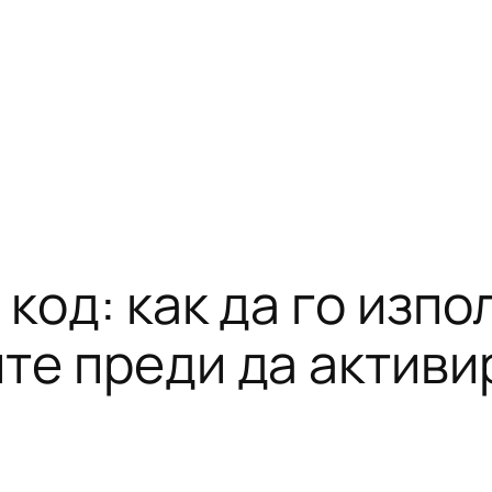
 код: как да го изп
ите преди да активи