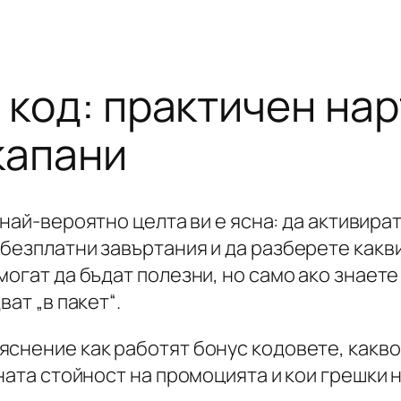
 код: практичен нар
капани
, най-вероятно целта ви е ясна: да активира
безплатни завъртания и да разберете какви 
огат да бъдат полезни, но само ако знаете 
ат „в пакет“.
снение как работят бонус кодовете, какво
ната стойност на промоцията и кои грешки н