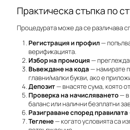
Практическа стъпка по ст
Процедурата може да се различава сп
Регистрация и профил
— попълва
верификацията.
Избор на промоция
— преглеждат
Въвеждане на кода
— намирате п
главни/малки букви, ако е прилож
Депозит
— внасяте сума, която о
Проверка на начисляването
— в
баланс или налични безплатни за
Разиграване според правилата
Теглене
— когато условията са и