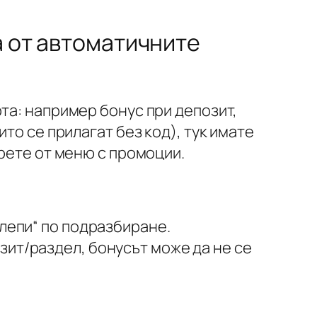
а от автоматичните
та: например бонус при депозит,
то се прилагат без код), тук имате
рете от меню с промоции.
алепи“ по подразбиране.
зит/раздел, бонусът може да не се