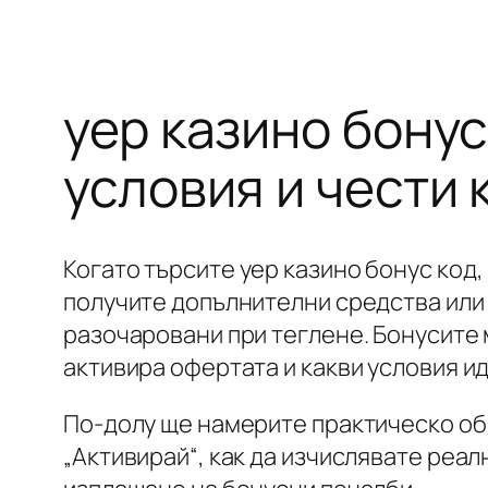
yep казино бонус
условия и чести 
Когато търсите
yep казино бонус код
получите допълнителни средства или 
разочаровани при теглене. Бонусите м
активира офертата и какви условия идв
По-долу ще намерите практическо обя
„Активирай“, как да изчислявате реал