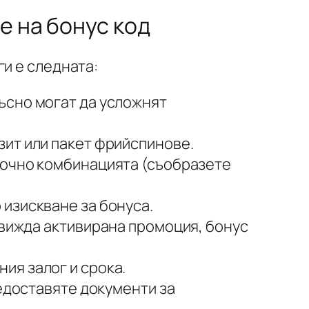
е на бонус код
и е следната:
ъсно могат да усложнят
зит или пакет фрийспинове.
точно комбинацията (съобразете
изискване за бонуса.
е вижда активирана промоция, бонус
ия залог и срока.
редоставяте документи за