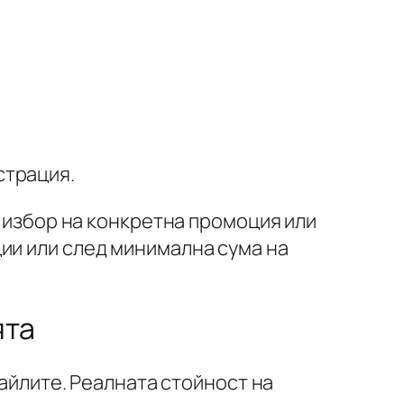
страция.
д избор на конкретна промоция или
ии или след минимална сума на
ята
тайлите. Реалната стойност на