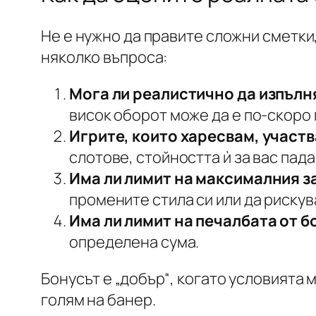
Не е нужно да правите сложни сметки,
няколко въпроса:
Мога ли реалистично да изпълн
висок оборот може да е по-скоро 
Игрите, които харесвам, участв
слотове, стойността ѝ за вас пада
Има ли лимит на максималния з
промените стила си или да риску
Има ли лимит на печалбата от б
определена сума.
Бонусът е „добър“, когато условията 
голям на банер.