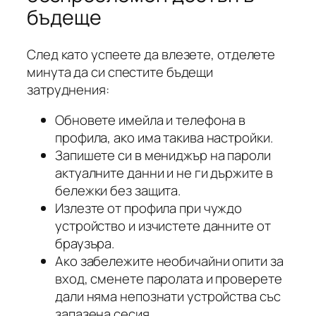
бъдеще
След като успеете да влезете, отделете
минута да си спестите бъдещи
затруднения:
Обновете имейла и телефона в
профила, ако има такива настройки.
Запишете си в мениджър на пароли
актуалните данни и не ги държите в
бележки без защита.
Излезте от профила при чуждо
устройство и изчистете данните от
браузъра.
Ако забележите необичайни опити за
вход, сменете паролата и проверете
дали няма непознати устройства със
запазена сесия.