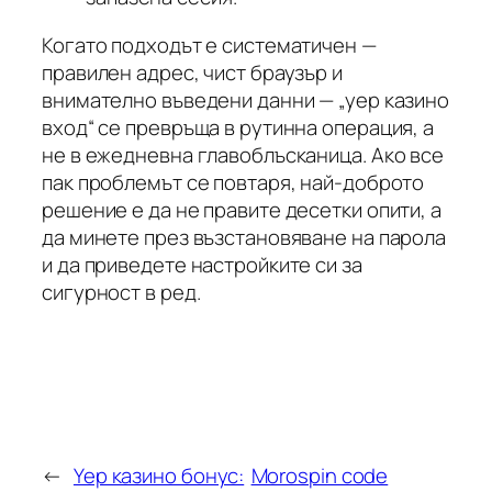
Когато подходът е систематичен —
правилен адрес, чист браузър и
внимателно въведени данни — „yep казино
вход“ се превръща в рутинна операция, а
не в ежедневна главоблъсканица. Ако все
пак проблемът се повтаря, най-доброто
решение е да не правите десетки опити, а
да минете през възстановяване на парола
и да приведете настройките си за
сигурност в ред.
←
Yep казино бонус:
Morospin code