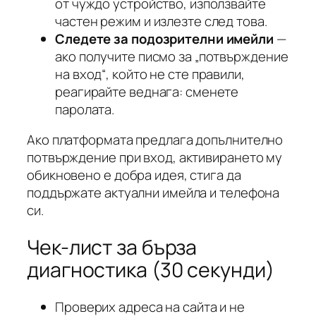
от чуждо устройство, използвайте
частен режим и излезте след това.
Следете за подозрителни имейли
—
ако получите писмо за „потвърждение
на вход“, който не сте правили,
реагирайте веднага: сменете
паролата.
Ако платформата предлага допълнително
потвърждение при вход, активирането му
обикновено е добра идея, стига да
поддържате актуални имейла и телефона
си.
Чек-лист за бърза
диагностика (30 секунди)
Проверих адреса на сайта и не