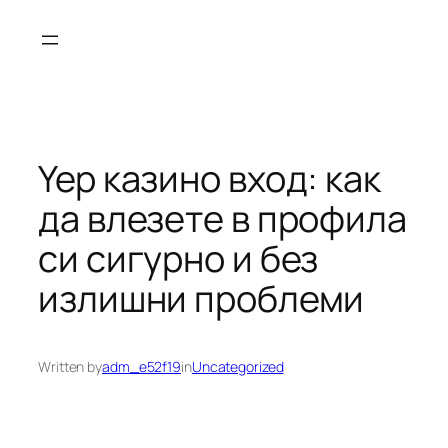
Skip
to
content
Yep казино вход: как
да влезете в профила
си сигурно и без
излишни проблеми
Written by
adm_e52f19
in
Uncategorized