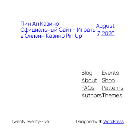
Пин Ап Казино
August
Официальный Сайт – Играть
7, 2026
в Онлайн Казино Pin Up
Blog
Events
About
Shop
FAQs
Patterns
Authors
Themes
Twenty Twenty-Five
Designed with
WordPress