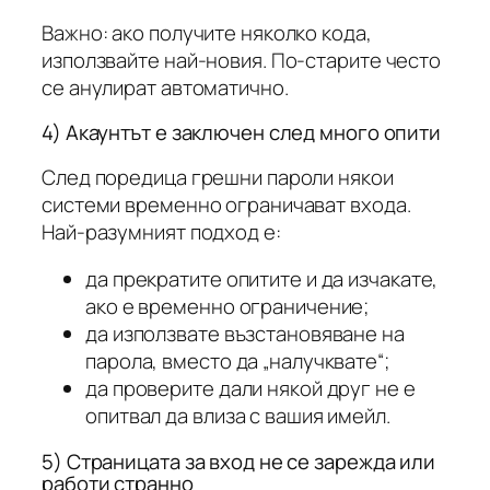
Важно: ако получите няколко кода,
използвайте най-новия. По-старите често
се анулират автоматично.
4) Акаунтът е заключен след много опити
След поредица грешни пароли някои
системи временно ограничават входа.
Най-разумният подход е:
да прекратите опитите и да изчакате,
ако е временно ограничение;
да използвате възстановяване на
парола, вместо да „налучквате“;
да проверите дали някой друг не е
опитвал да влиза с вашия имейл.
5) Страницата за вход не се зарежда или
работи странно