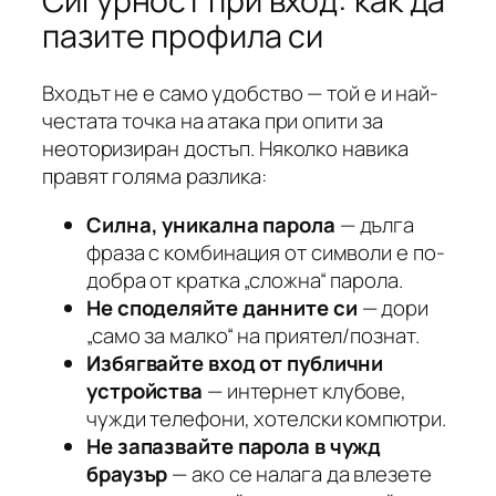
Сигурност при вход: как да
пазите профила си
Входът не е само удобство — той е и най-
честата точка на атака при опити за
неоторизиран достъп. Няколко навика
правят голяма разлика:
Силна, уникална парола
— дълга
фраза с комбинация от символи е по-
добра от кратка „сложна“ парола.
Не споделяйте данните си
— дори
„само за малко“ на приятел/познат.
Избягвайте вход от публични
устройства
— интернет клубове,
чужди телефони, хотелски компютри.
Не запазвайте парола в чужд
браузър
— ако се налага да влезете