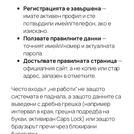
Регистрацията е завършена
—
имате активен профил и сте
потвърдили имейл/телефон, ако е
изискано.
Ползвате правилните данни
—
точният имейл/номер и актуалната
парола.
Достъпвате правилната страница
—
официалния сайт, а не копие или стар
адрес, запазен в отметките.
Често входът „не работи“ не защото
системата е паднала, а защото данните са
въведени с дребна грешка (например
интервал в края, грешна подредба на
букви, активиран Caps Lock) или защото
браузърът пречи чрез блокирани
бисквитки.