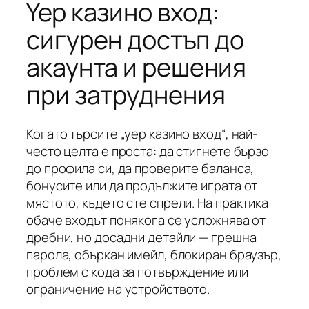
Yep казино вход:
сигурен достъп до
акаунта и решения
при затруднения
Когато търсите „yep казино вход“, най-
често целта е проста: да стигнете бързо
до профила си, да проверите баланса,
бонусите или да продължите играта от
мястото, където сте спрели. На практика
обаче входът понякога се усложнява от
дребни, но досадни детайли — грешна
парола, объркан имейл, блокиран браузър,
проблем с кода за потвърждение или
ограничение на устройството.