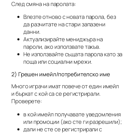
След смяна на паролата:
Влезте отново с новата парола, без
да разчитате на стари запазени
данни.
Актуализирайте мениджъра на
пароли, ако използвате такъв.
Не използвайте същата парола като за
поща или социални мрежи.
2) Грешен имейл/потребителско име
Много играчи имат повече от един имейл
и бъркат с кой са се регистрирали.
Проверете:
в кой имейл получавате уведомления
или промоции (ако сте ги разрешили);
дали не сте се регистрирали с