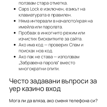
ползвам стара отметка.
Caps Lock е изключен, езикът на
клавиатурата е правилен.
Няма интервали в началото/края на
имейла или паролата.
Пробвах в инкогнито режим или
изчистих бисквитките за сайта.
Ако има код — проверих Спам и
поисках нов код.
Ако пак не става — използвам
„Забравена парола“ вместо
многократни опити.
Често задавани въпроси за
yep казино вход
Мога ли да вляза, ако сменя телефона си?