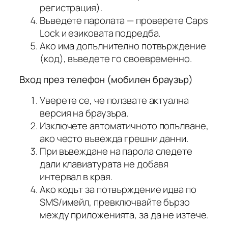
регистрация).
Въведете паролата — проверете Caps
Lock и езиковата подредба.
Ако има допълнително потвърждение
(код), въведете го своевременно.
Вход през телефон (мобилен браузър)
Уверете се, че ползвате актуална
версия на браузъра.
Изключете автоматичното попълване,
ако често въвежда грешни данни.
При въвеждане на парола следете
дали клавиатурата не добавя
интервал в края.
Ако кодът за потвърждение идва по
SMS/имейл, превключвайте бързо
между приложенията, за да не изтече.