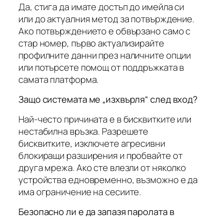
Да, стига да имате достъп до имейла си
или до актуалния метод за потвърждение.
Ако потвърждението е обвързано само с
стар номер, първо актуализирайте
профилните данни през наличните опции
или потърсете помощ от поддръжката в
самата платформа.
Защо системата ме „изхвърля“ след вход?
Най-често причината е в бисквитките или
нестабилна връзка. Разрешете
бисквитките, изключете агресивни
блокиращи разширения и пробвайте от
друга мрежа. Ако сте влезли от няколко
устройства едновременно, възможно е да
има ограничение на сесиите.
Безопасно ли е да запазя паролата в