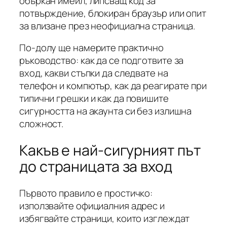
объркан имейл, липсващ код за
потвърждение, блокиран браузър или опит
за влизане през неофициална страница.
По-долу ще намерите практично
ръководство: как да се подготвите за
вход, какви стъпки да следвате на
телефон и компютър, как да реагирате при
типични грешки и как да повишите
сигурността на акаунта си без излишна
сложност.
Какъв е най-сигурният път
до страницата за вход
Първото правило е простичко:
използвайте официалния адрес и
избягвайте страници, които изглеждат