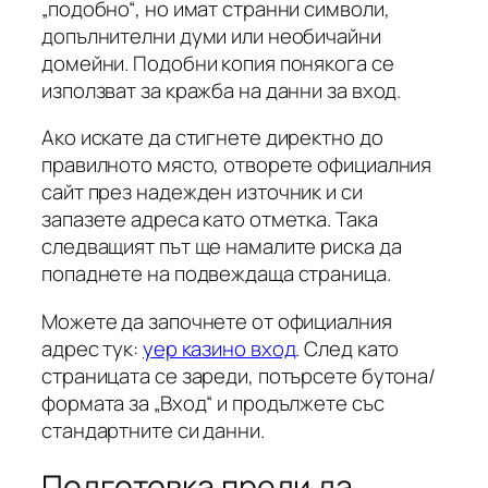
„подобно“, но имат странни символи,
допълнителни думи или необичайни
домейни. Подобни копия понякога се
използват за кражба на данни за вход.
Ако искате да стигнете директно до
правилното място, отворете официалния
сайт през надежден източник и си
запазете адреса като отметка. Така
следващият път ще намалите риска да
попаднете на подвеждаща страница.
Можете да започнете от официалния
адрес тук:
yep казино вход
. След като
страницата се зареди, потърсете бутона/
формата за „Вход“ и продължете със
стандартните си данни.
Подготовка преди да