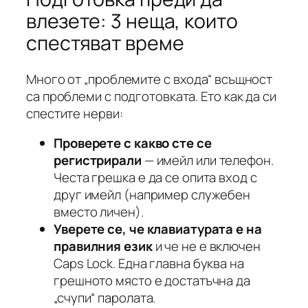
влезете: 3 неща, които
спестяват време
Много от „проблемите с входа“ всъщност
са проблеми с подготовката. Ето как да си
спестите нерви:
Проверете с какво сте се
регистрирали
— имейл или телефон.
Честа грешка е да се опита вход с
друг имейл (например служебен
вместо личен).
Уверете се, че клавиатурата е на
правилния език
и че не е включен
Caps Lock. Една главна буква на
грешното място е достатъчна да
„счупи“ паролата.