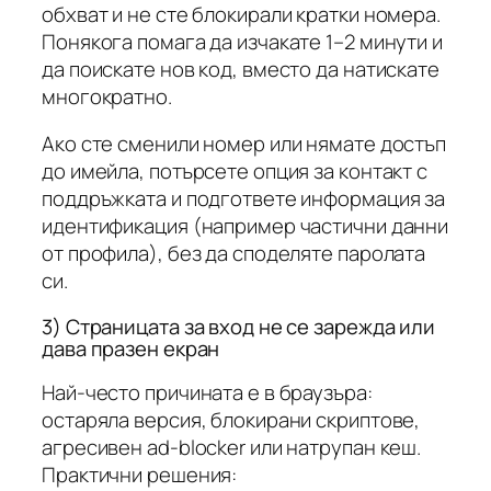
обхват и не сте блокирали кратки номера.
Понякога помага да изчакате 1–2 минути и
да поискате нов код, вместо да натискате
многократно.
Ако сте сменили номер или нямате достъп
до имейла, потърсете опция за контакт с
поддръжката и подгответе информация за
идентификация (например частични данни
от профила), без да споделяте паролата
си.
3) Страницата за вход не се зарежда или
дава празен екран
Най-често причината е в браузъра:
остаряла версия, блокирани скриптове,
агресивен ad-blocker или натрупан кеш.
Практични решения: