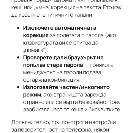
кеш, или „умна“ корекция на текста. Ето как
да избегнете типичните капани:
Изключете автоматичната
корекция
за полетата с парола (ако
клавиатурата ви се опитва да
„помага“).
Проверете дали браузърът не
попълва стара парола
— понякога
мениджърът на пароли подава
остаряла комбинация.
Използвайте частен/инкогнито
режим
, ако страницата зарежда
странно или се върти безкрайно. Това
заобикаля част от кеша и бисквитките.
Допълнително, при по-строги настройки
за поверителност на телефона, някои