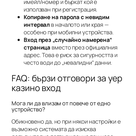
имейл/номер и бъркат кой е
използван при регистрация.
Копиране на парола с невидим
интервал
в началото или края —
особено при мобилни устройства.
Вход през „случайно намерена“
страница
вместо през официалния
адрес. Това е риск за сигурността и
често води до „невалидни“ данни.
FAQ: бързи отговори за yep
казино вход
Мога ли да влизам от повече от едно
устройство?
Обикновено да, но при някои настройки е
възможно системата да изисква