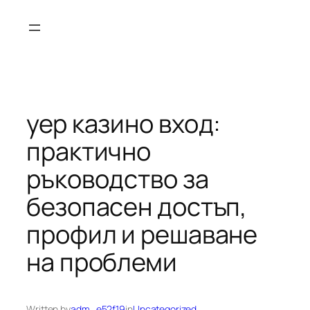
Skip
to
content
yep казино вход:
практично
ръководство за
безопасен достъп,
профил и решаване
на проблеми
Written by
adm_e52f19
in
Uncategorized