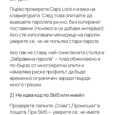
Първо проверете Caps Lock и езика на
клавиатурата. След това опитайте да
въведете паролата ръчно, без копиране/
поставяне (понякога се добавя интервал).
Ако сте използвали мениджър на пароли,
уверете се, че не попълва стара парола.
Ако пак не става, най-смислената стъпка е
„Забравена парола“ — това обикновено е
по-бързо от многократни опити и
намалява риска профилът да бъде
временно ограничен заради твърде
много грешки.
2) Не идва код по SMS или имейл
Проверете папките „Спам“/„Промоции“ в
пощата. При SMS — уверете се, че имате