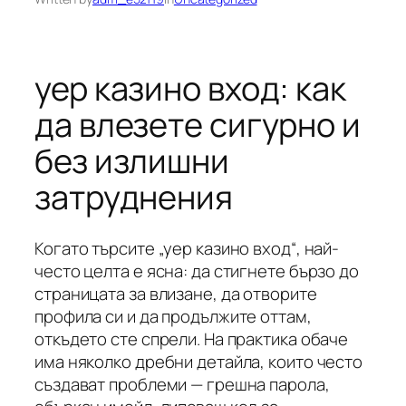
yep казино вход: как
да влезете сигурно и
без излишни
затруднения
Когато търсите „yep казино вход“, най-
често целта е ясна: да стигнете бързо до
страницата за влизане, да отворите
профила си и да продължите оттам,
откъдето сте спрели. На практика обаче
има няколко дребни детайла, които често
създават проблеми — грешна парола,