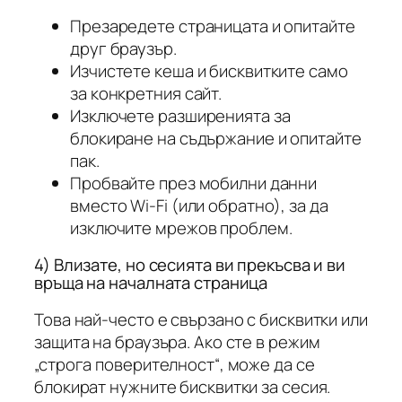
Презаредете страницата и опитайте
друг браузър.
Изчистете кеша и бисквитките само
за конкретния сайт.
Изключете разширенията за
блокиране на съдържание и опитайте
пак.
Пробвайте през мобилни данни
вместо Wi‑Fi (или обратно), за да
изключите мрежов проблем.
4) Влизате, но сесията ви прекъсва и ви
връща на началната страница
Това най-често е свързано с бисквитки или
защита на браузъра. Ако сте в режим
„строга поверителност“, може да се
блокират нужните бисквитки за сесия.