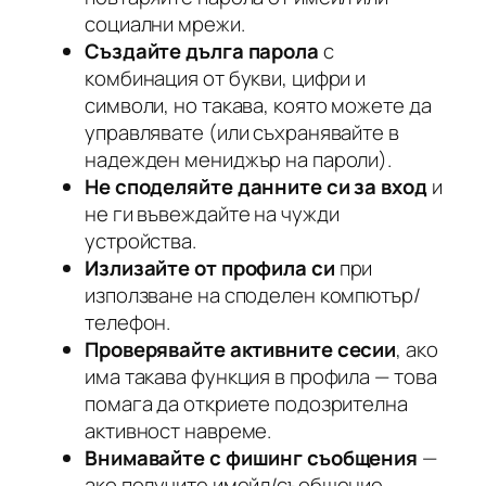
социални мрежи.
Създайте дълга парола
с
комбинация от букви, цифри и
символи, но такава, която можете да
управлявате (или съхранявайте в
надежден мениджър на пароли).
Не споделяйте данните си за вход
и
не ги въвеждайте на чужди
устройства.
Излизайте от профила си
при
използване на споделен компютър/
телефон.
Проверявайте активните сесии
, ако
има такава функция в профила — това
помага да откриете подозрителна
активност навреме.
Внимавайте с фишинг съобщения
—
ако получите имейл/съобщение,