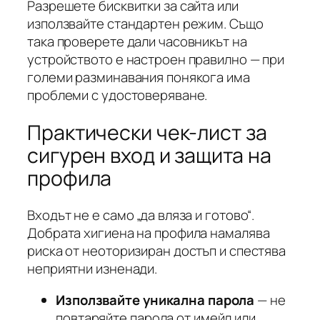
Разрешете бисквитки за сайта или
използвайте стандартен режим. Също
така проверете дали часовникът на
устройството е настроен правилно — при
големи разминавания понякога има
проблеми с удостоверяване.
Практически чек-лист за
сигурен вход и защита на
профила
Входът не е само „да вляза и готово“.
Добрата хигиена на профила намалява
риска от неоторизиран достъп и спестява
неприятни изненади.
Използвайте уникална парола
— не
повтаряйте парола от имейл или