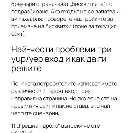
браузъри ограничават „бисквитките“ по
подразбиране. Ако входът не се запазва и
ви изхвърля, проверете настройките за
приемане на бисквитки (поне за текущия
сайт).
Най-чести проблеми при
yup/yeр вход и как да ги
решите
Понякога потребителите изписват името
различно или търсят вход през
неправилна страница. Но ако вече сте на
правилния сайт и пак не става, ето най-
честите сценарии:
1) „Грешна парола“ въпреки че сте
сигурни