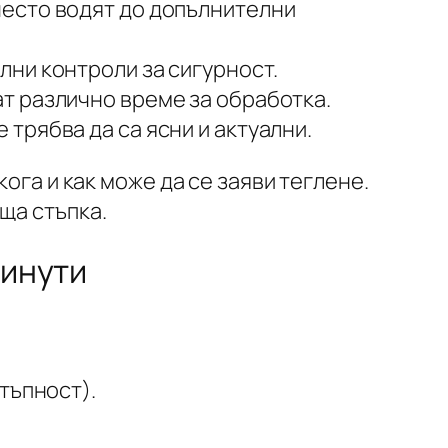
есто водят до допълнителни
лни контроли за сигурност.
т различно време за обработка.
е трябва да са ясни и актуални.
ога и как може да се заяви теглене.
ща стъпка.
минути
тъпност).