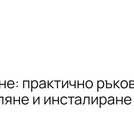
не: практично ръко
ляне и инсталиране