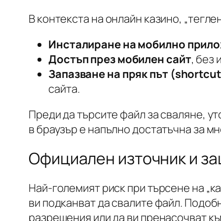
В контекста на онлайн казино, „тегле
Инсталиране на мобилно прил
Достъп през мобилен сайт
, без
Запазване на пряк път (shortcut
сайта.
Преди да търсите файл за сваляне, ут
в браузър е напълно достатъчна за м
Официален източник и за
Най-големият риск при търсене на „к
ви подканват да свалите файл. Подоб
разрешения или да ви пренасочват к