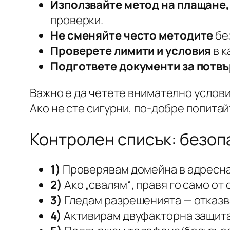
Използвайте метод на плащане, 
проверки.
Не сменяйте често методите
бе
Проверете лимити и условия
в к
Подгответе документи за потв
Важно е да четете внимателно условия
Ако не сте сигурни, по-добре попита
Контролен списък: безопа
1)
Проверявам домейна в адреснат
2)
Ако „свалям“, правя го само от
3)
Гледам разрешенията — отказва
4)
Активирам двуфакторна защита 