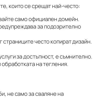
те, които се срещат най-често:
вайте само официален домейн.
предупреждава за подозрително
 страниците често копират дизайн.
слуги за достъпност, е съмнително.
 обработката на тегления.
би
, не само за сваляне на