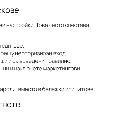
скове
ви настройки. Това често спестява
 сайтове.
 срещу неоторизиран вход.
аши и са въведени правилно.
нни и изключете маркетингови
ароли, вместо в бележки или чатове.
егнете