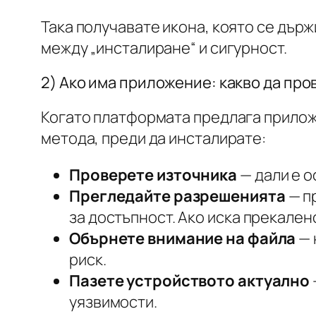
Така получавате икона, която се дър
между „инсталиране“ и сигурност.
2) Ако има приложение: какво да пр
Когато платформата предлага приложе
метода, преди да инсталирате:
Проверете източника
— дали е о
Прегледайте разрешенията
— п
за достъпност. Ако иска прекален
Обърнете внимание на файла
— 
риск.
Пазете устройството актуално
уязвимости.