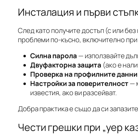
Инсталация и първи стъп
След като получите достъп (с или без
проблеми по-късно, включително при 
Силна парола
— използвайте дълг
Двуфакторна защита
(ако е нал
Проверка на профилните данни
Настройки за поверителност
— 
известия, ако ви разсейват.
Добра практика е също да си запазит
Чести грешки при „yep каз