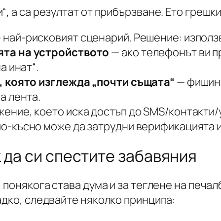
, а са резултат от прибързване. Ето грешки
 най-рисковият сценарий. Решение: използ
та на устройството
— ако телефонът ви 
а инат“.
, която изглежда „почти същата“
— фишинг
а лента.
ение, което иска достъп до SMS/контакти/у
о-късно може да затрудни верификацията и
 да си спестите забавяния
 понякога става дума и за
теглене на печал
адко, следвайте няколко принципа: