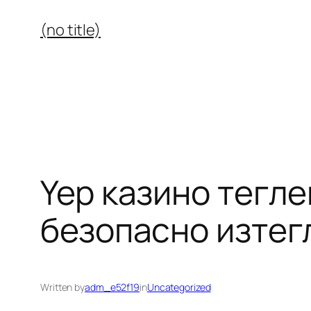
Skip
(no title)
to
content
Yep казино тегле
безопасно изтег
Written by
adm_e52f19
in
Uncategorized