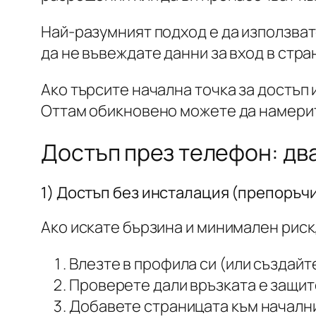
Най-разумният подход е да използват
да не въвеждате данни за вход в стра
Ако търсите начална точка за достъп
Оттам обикновено можете да намерит
Достъп през телефон: дв
1) Достъп без инсталация (препоръч
Ако искате бързина и минимален риск
Влезте в профила си (или създайте
Проверете дали връзката е защите
Добавете страницата към начални