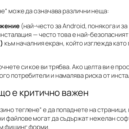
не“ може да означава различни неща:
ожение
(най-често за Android, понякога и з
 инсталация — често това е най-безопасният 
)
към началния екран, който изглежда като
очнете си кое ви трябва. Ако целта ви е пр
ного потребители и намалява риска от инст
що е критично важен
азино теглене“ е да попаднете на страници
ни файлове могат да съдържат нежелан соф
ъм фишинг форми.