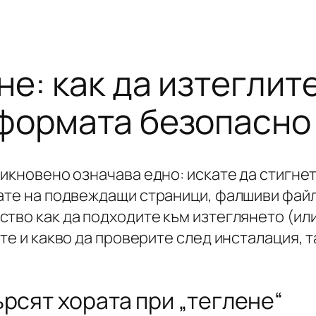
не: как да изтеглит
формата безопасно
бикновено означава едно: искате да стигне
дате на подвеждащи страници, фалшиви фай
тво как да подходите към изтеглянето (ил
те и какво да проверите след инсталация, 
рсят хората при „теглене“