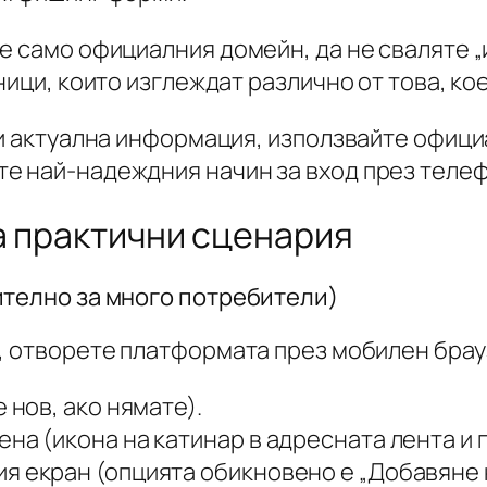
е само официалния домейн, да не сваляте „
ници, които изглеждат различно от това, ко
 и актуална информация, използвайте офици
е най-надеждния начин за вход през телеф
а практични сценария
ително за много потребители)
, отворете платформата през мобилен брауз
 нов, ако нямате).
на (икона на катинар в адресната лента и 
я екран (опцията обикновено е „Добавяне 