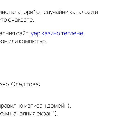
инсталатори“ от случайни каталози и
ето очаквате.
алния сайт:
yep казино теглене
.
он или компютър.
ър. След това:
правилно изписан домейн).
към началния екран“).