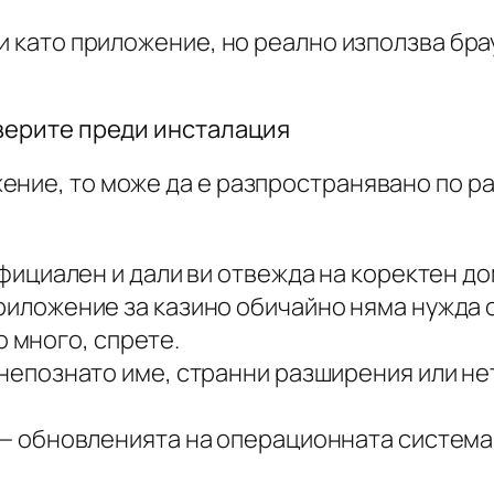
жи като приложение, но реално използва бра
оверите преди инсталация
ние, то може да е разпространявано по ра
фициален и дали ви отвежда на коректен до
риложение за казино обичайно няма нужда о
о много, спрете.
непознато име, странни разширения или не
— обновленията на операционната система 