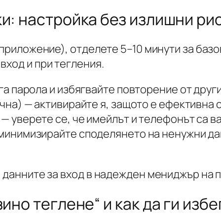
ки: настройка без излишни ри
 приложение), отделете 5–10 минути за базо
вход и при тегления.
а парола и избягвайте повторение от други
ична) — активирайте я, защото е ефективна
— уверете се, че имейлът и телефонът са в
минимизирайте споделянето на ненужни да
е данните за вход в надежден мениджър на п
ино теглене“ и как да ги изб