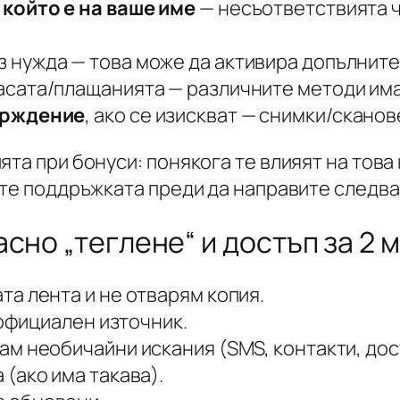
който е на ваше име
— несъответствията ч
з нужда — това може да активира допълните
асата/плащанията — различните методи има
ърждение
, ако се изискват — снимки/сканов
та при бонуси: понякога те влияят на това к
йте поддръжката преди да направите следва
сно „теглене“ и достъп за 2 
а лента и не отварям копия.
 официален източник.
м необичайни искания (SMS, контакти, дос
(ако има такава).