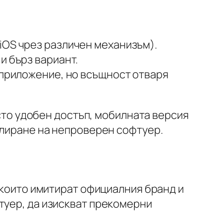
а iOS чрез различен механизъм).
и бърз вариант.
 приложение, но всъщност отваря
осто удобен достъп, мобилната версия
алиране на непроверен софтуер.
, които имитират официалния бранд и
туер, да изискват прекомерни