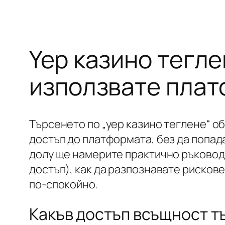
Yep казино тегле
използвате плат
Търсенето по „yep казино теглене“ о
достъп до платформата, без да попа
долу ще намерите практично ръководс
достъп), как да разпознавате рискове
по-спокойно.
Какъв достъп всъщност тъ