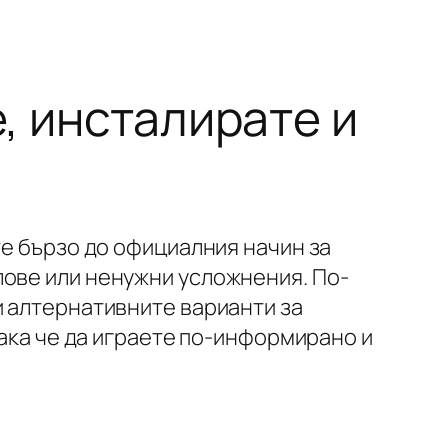
е, инсталирате и
те бързо до официалния начин за
лове или ненужни усложнения. По-
и алтернативните варианти за
така че да играете по-информирано и