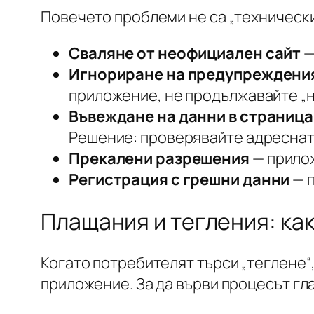
Повечето проблеми не са „технически“
Сваляне от неофициален сайт
—
Игнориране на предупреждения
приложение, не продължавайте „н
Въвеждане на данни в страница
Решение: проверявайте адреснат
Прекалени разрешения
— прилож
Регистрация с грешни данни
— п
Плащания и тегления: как
Когато потребителят търси „теглене“,
приложение. За да върви процесът гл